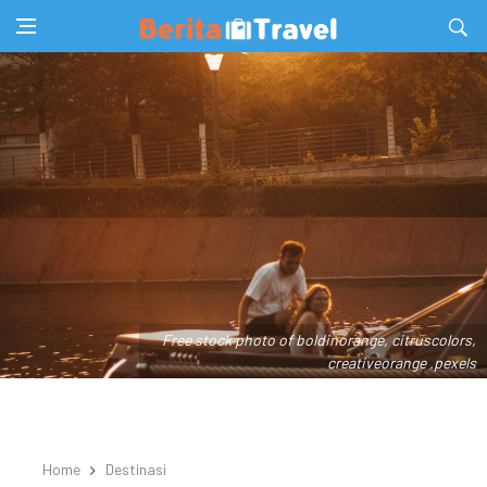
Free stock photo of boldinorange, citruscolors,
creativeorange .pexels
Home
Destinasi