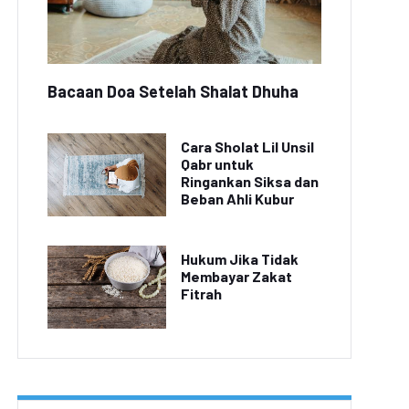
Bacaan Doa Setelah Shalat Dhuha
Cara Sholat Lil Unsil
Qabr untuk
Ringankan Siksa dan
Beban Ahli Kubur
Hukum Jika Tidak
Membayar Zakat
Fitrah