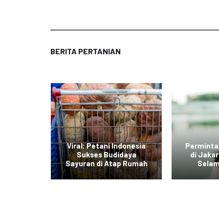
BERITA PERTANIAN
di Jawa
Viral: Petani Indonesia
Perminta
dengan
Sukses Budidaya
di Jaka
r Daging
Sayuran di Atap Rumah
Selam