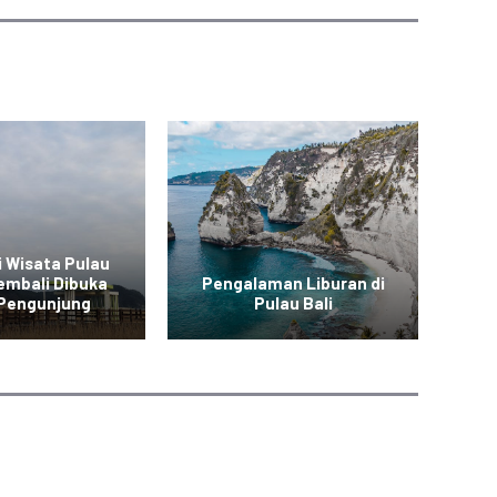
i Wisata Pulau
embali Dibuka
Pengalaman Liburan di
P
 Pengunjung
Pulau Bali