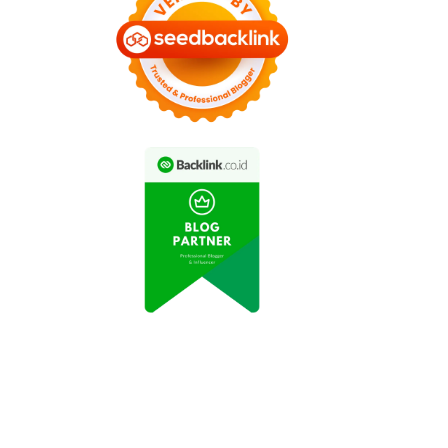
Pesona Indonesia:
Destinasi Wisata Pulau
emandangan Indah
Bintan Kembali Dibuka
Danau Toba
untuk Pengunjung