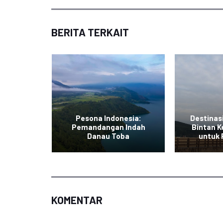
BERITA TERKAIT
Pesona Indonesia:
Destinas
uran di
Pemandangan Indah
Bintan K
i
Danau Toba
untuk
KOMENTAR