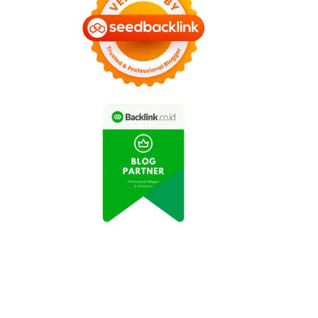
Pesona Indonesia:
Destinasi Wisata Pulau
emandangan Indah
Bintan Kembali Dibuka
Danau Toba
untuk Pengunjung