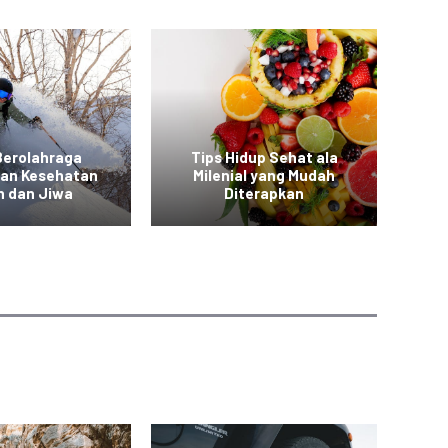
Berolahraga
Tips Hidup Sehat ala
T
kan Kesehatan
Milenial yang Mudah
a
h dan Jiwa
Diterapkan