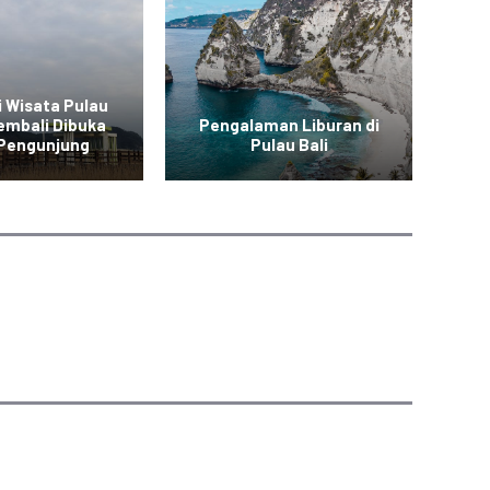
i Wisata Pulau
embali Dibuka
Pengalaman Liburan di
P
 Pengunjung
Pulau Bali