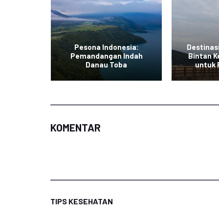
Pesona Indonesia:
Destinas
uran di
Pemandangan Indah
Bintan K
i
Danau Toba
untuk
KOMENTAR
TIPS KESEHATAN