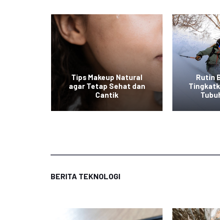
at ala
Tips Makeup Natural
Rutin 
 Mudah
agar Tetap Sehat dan
Tingkat
an
Cantik
Tubu
BERITA TEKNOLOGI