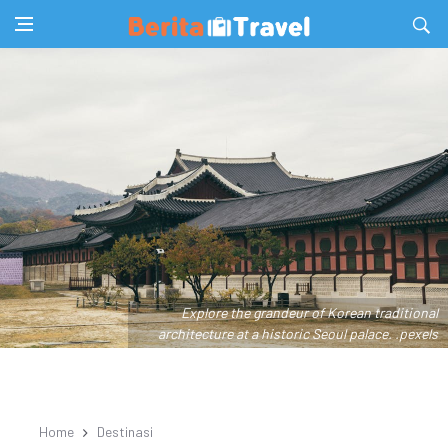
Explore the grandeur of Korean traditional
architecture at a historic Seoul palace. .pexels
Home
Destinasi