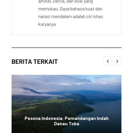
artikel, cerita, dan esai yang
memukau. Gaya bahasa kuat dan
narasi mendalam adalah ciri khas
karyanya
BERITA TERKAIT
Pesona Indonesia: Pemandangan Indah
Danau Toba