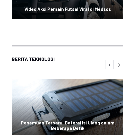
Video Aksi Pemain Futsal Viral di Medsos
BERITA TEKNOLOGI
Penemuan Terbaru: Baterai Isi Ulang dalam
Beberapa Detik