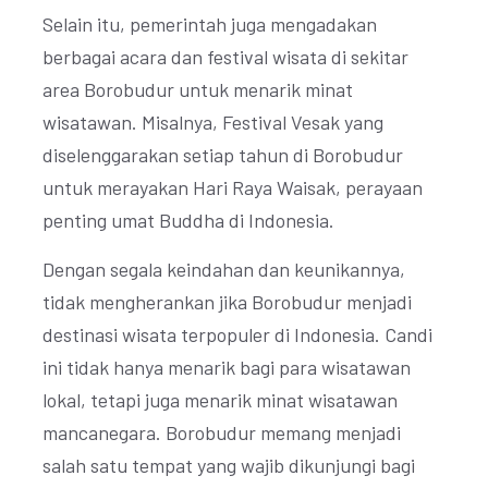
Selain itu, pemerintah juga mengadakan
berbagai acara dan festival wisata di sekitar
area Borobudur untuk menarik minat
wisatawan. Misalnya, Festival Vesak yang
diselenggarakan setiap tahun di Borobudur
untuk merayakan Hari Raya Waisak, perayaan
penting umat Buddha di Indonesia.
Dengan segala keindahan dan keunikannya,
tidak mengherankan jika Borobudur menjadi
destinasi wisata terpopuler di Indonesia. Candi
ini tidak hanya menarik bagi para wisatawan
lokal, tetapi juga menarik minat wisatawan
mancanegara. Borobudur memang menjadi
salah satu tempat yang wajib dikunjungi bagi