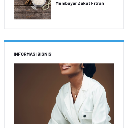
Membayar Zakat Fitrah
INFORMASI BISNIS