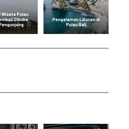
i Wisata Pulau
embali Dibuka
Pengalaman Liburan di
P
 Pengunjung
Pulau Bali