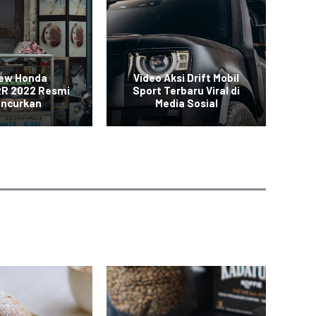
New Honda
Video Aksi Drift Mobil
SUV
R 2022 Resmi
Sport Terbaru Viral di
uncurkan
Media Sosial