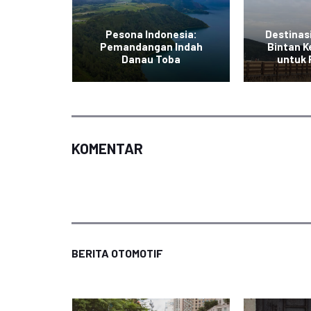
Pesona Indonesia:
Destinas
uran di
Pemandangan Indah
Bintan K
i
Danau Toba
untuk
KOMENTAR
BERITA OTOMOTIF