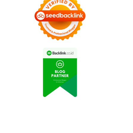
Pesona Indonesia:
Destinasi Wisata Pulau
emandangan Indah
Bintan Kembali Dibuka
Danau Toba
untuk Pengunjung