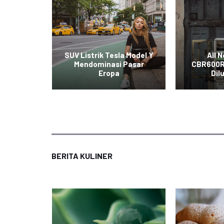
t Mobil
SUV Listrik Tesla Model Y
All 
iral di
Mendominasi Pasar
CBR600R
al
Eropa
Dil
BERITA KULINER