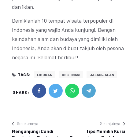
dan iklan.
Demikianlah 10 tempat wisata terpopuler di
Indonesia yang wajib Anda kunjungi. Dengan
keindahan alam dan budaya yang dimiliki oleh
Indonesia, Anda akan dibuat takjub oleh pesona
negara ini. Selamat berlibur!
TAGS:
LIBURAN
DESTINASI
JALAN JALAN
SHARE :
Sebelumnya
Selanjutnya
Mengunjungi Candi
Tips Memilih Kursi