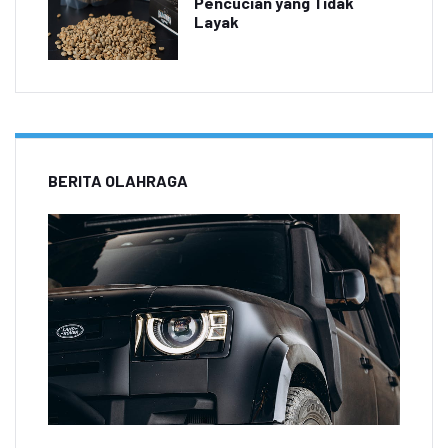
Pencucian yang Tidak
Layak
BERITA OLAHRAGA