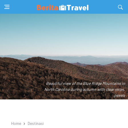
Beautiful view of the Blue Ridge Mountains in
North Carolina during autumn with clear skies.
.pexels
Home
Destinasi