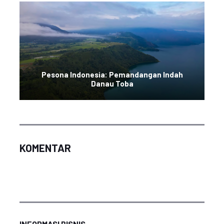
Pesona Indonesia: Pemandangan Indah
Danau Toba
KOMENTAR
INFORMASI BISNIS